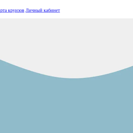
рта круизов
Личный кабинет