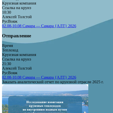
Круизная компания
Ссылка на круиз
10:30
Алексей Толстой
РусВояж
02.08-10.08 Самара — Самара {АЛТ} 2026
Отправление
Время
Теплоход
Круизная компания
Ссылка на круиз
21:30
Алексей Толстой
РусВояж
02.08-10.08 Самара — Самара {АЛТ} 2026
Заказать аналитический отчет по круизной отрасли 2025 г.