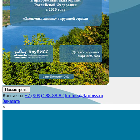
Посмотреть
Контакты
+7 (909) 588-88-82
krubiss@krubiss.ru
Заказать
×