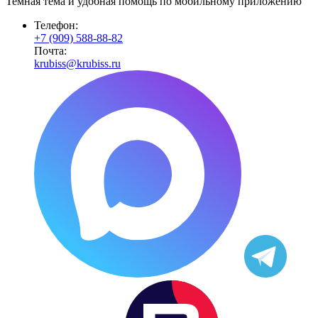
Темная тема и удобная помощь по мобильному приложению
Телефон:
+7 (909) 588-88-82
Почта:
krubiss@krubiss.ru