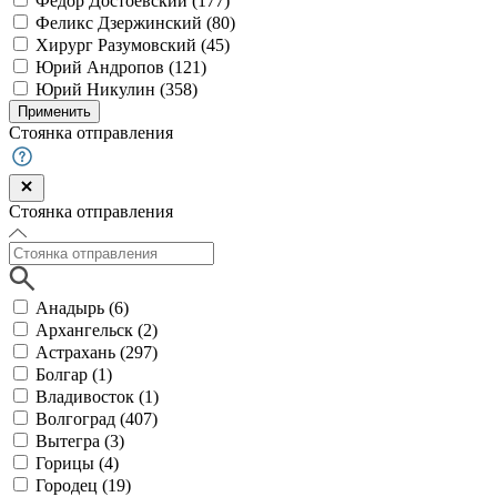
Федор Достоевский (
177
)
Феликс Дзержинский (
80
)
Хирург Разумовский (
45
)
Юрий Андропов (
121
)
Юрий Никулин (
358
)
Применить
Стоянка отправления
Стоянка отправления
Анадырь (
6
)
Архангельск (
2
)
Астрахань (
297
)
Болгар (
1
)
Владивосток (
1
)
Волгоград (
407
)
Вытегра (
3
)
Горицы (
4
)
Городец (
19
)