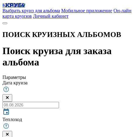
КРУБИСС
Выбрать круиз для альбома
Мобильное приложение
Он-лайн
карта круизов
Личный кабинет
ПОИСК КРУИЗНЫХ АЛЬБОМОВ
Поиск круиза для заказа
альбома
Параметры
Дата круиза
Теплоход