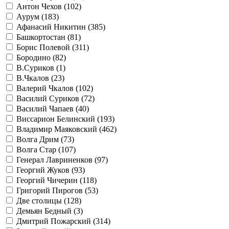
Антон Чехов (
102
)
Аурум (
183
)
Афанасий Никитин (
385
)
Башкортостан (
81
)
Борис Полевой (
311
)
Бородино (
82
)
В.Суриков (
1
)
В.Чкалов (
23
)
Валерий Чкалов (
102
)
Василий Суриков (
72
)
Василий Чапаев (
40
)
Виссарион Белинский (
193
)
Владимир Маяковский (
462
)
Волга Дрим (
73
)
Волга Стар (
107
)
Генерал Лавриненков (
97
)
Георгий Жуков (
93
)
Георгий Чичерин (
118
)
Григорий Пирогов (
53
)
Две столицы (
128
)
Демьян Бедный (
3
)
Дмитрий Пожарский (
314
)