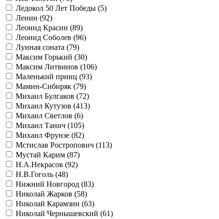
Ледокол 50 Лет Победы (
5
)
Ленин (
92
)
Леонид Красин (
89
)
Леонид Соболев (
96
)
Лунная соната (
79
)
Максим Горький (
30
)
Максим Литвинов (
106
)
Маленький принц (
93
)
Мамин-Сибиряк (
79
)
Михаил Булгаков (
72
)
Михаил Кутузов (
413
)
Михаил Светлов (
6
)
Михаил Танич (
105
)
Михаил Фрунзе (
82
)
Мстислав Ростропович (
113
)
Мустай Карим (
87
)
Н.А.Некрасов (
92
)
Н.В.Гоголь (
48
)
Нижний Новгород (
83
)
Николай Жарков (
58
)
Николай Карамзин (
63
)
Николай Чернышевский (
61
)