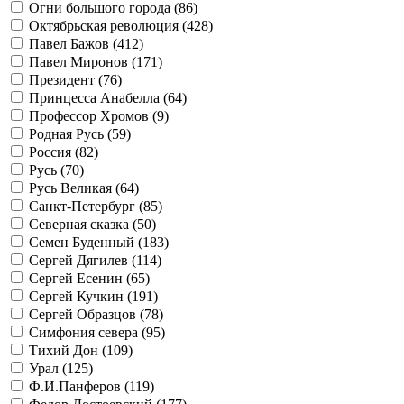
Огни большого города (
86
)
Октябрьская революция (
428
)
Павел Бажов (
412
)
Павел Миронов (
171
)
Президент (
76
)
Принцесса Анабелла (
64
)
Профессор Хромов (
9
)
Родная Русь (
59
)
Россия (
82
)
Русь (
70
)
Русь Великая (
64
)
Санкт-Петербург (
85
)
Северная сказка (
50
)
Семен Буденный (
183
)
Сергей Дягилев (
114
)
Сергей Есенин (
65
)
Сергей Кучкин (
191
)
Сергей Образцов (
78
)
Симфония севера (
95
)
Тихий Дон (
109
)
Урал (
125
)
Ф.И.Панферов (
119
)