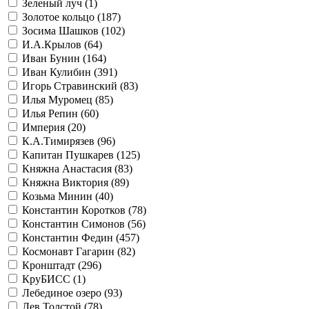
Зеленый луч (
1
)
Золотое кольцо (
187
)
Зосима Шашков (
102
)
И.А.Крылов (
64
)
Иван Бунин (
164
)
Иван Кулибин (
391
)
Игорь Стравинский (
83
)
Илья Муромец (
85
)
Илья Репин (
60
)
Империя (
20
)
К.А.Тимирязев (
96
)
Капитан Пушкарев (
125
)
Княжна Анастасия (
83
)
Княжна Виктория (
89
)
Козьма Минин (
40
)
Константин Коротков (
78
)
Константин Симонов (
56
)
Константин Федин (
457
)
Космонавт Гагарин (
82
)
Кронштадт (
296
)
КруБИСС (
1
)
Лебединое озеро (
93
)
Лев Толстой (
78
)