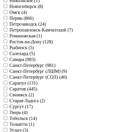
Никольское (
1
)
Новосибирск (
8
)
Омск (
4
)
Пермь (
866
)
Петрозаводск (
24
)
Петропавловск-Камчатский (
7
)
Романовская (
1
)
Ростов-на-Дону (
128
)
Рыбинск (
5
)
Салехард (
5
)
Самара (
983
)
Санкт-Петербург (
981
)
Санкт-Петербург (ЛШМ) (
9
)
Санкт-Петербург (СОЛ) (
40
)
Сарапул (
131
)
Саратов (
445
)
Свияжск (
2
)
Старая Ладога (
2
)
Сургут (
17
)
Тверь (
4
)
Тобольск (
14
)
Тольятти (
1
)
Углич (
3
)