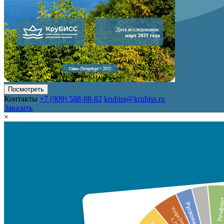
Посмотреть
Контакты
+7 (909) 588-88-82
krubiss@krubiss.ru
Заказать
×