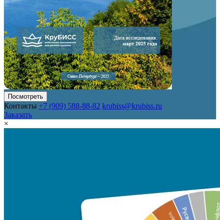
Посмотреть
Контакты
+7 (909) 588-88-82
krubiss@krubiss.ru
Заказать
×