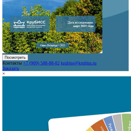
Посмотреть
Контакты
+7 (909) 588-88-82
krubiss@krubiss.ru
Заказать
×