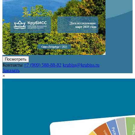
Посмотреть
Контакты
+7 (909) 588-88-82
krubiss@krubiss.ru
Заказать
×