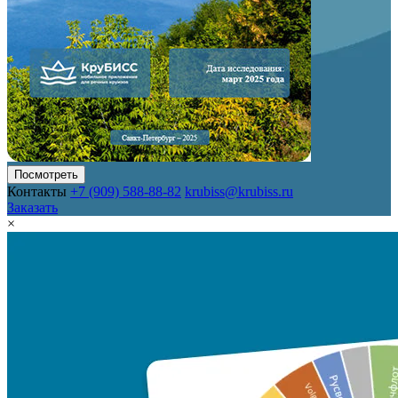
Посмотреть
Контакты
+7 (909) 588-88-82
krubiss@krubiss.ru
Заказать
×