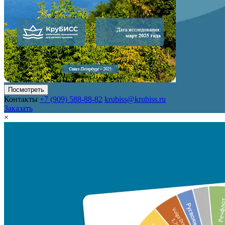
Посмотреть
Контакты
+7 (909) 588-88-82
krubiss@krubiss.ru
Заказать
×