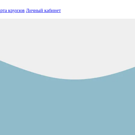
рта круизов
Личный кабинет