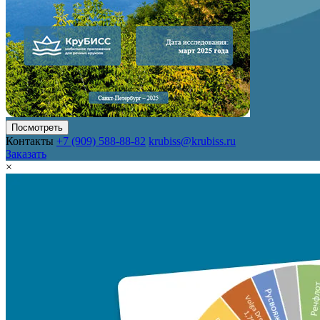
Посмотреть
Контакты
+7 (909) 588-88-82
krubiss@krubiss.ru
Заказать
×