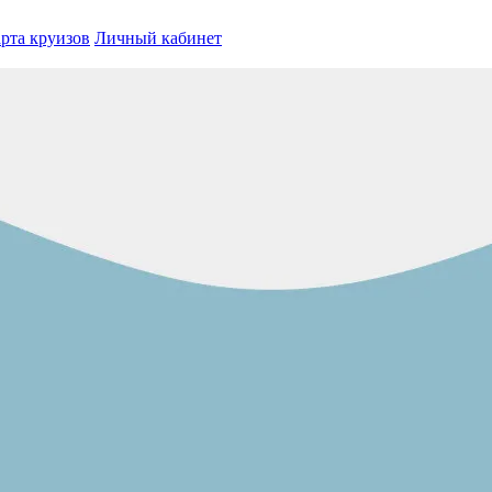
рта круизов
Личный кабинет