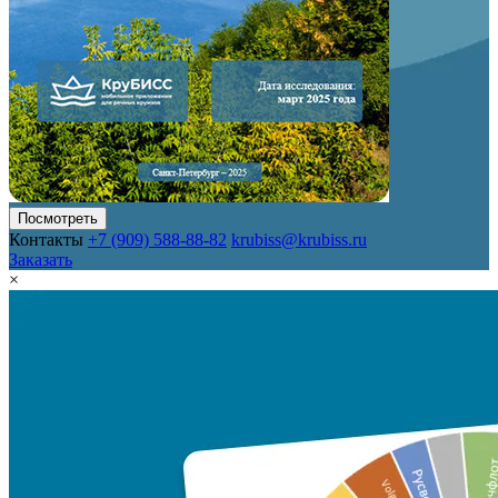
Посмотреть
Контакты
+7 (909) 588-88-82
krubiss@krubiss.ru
Заказать
×