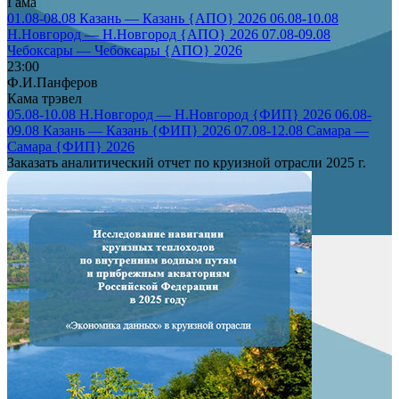
Гама
01.08-08.08 Казань — Казань {АПО} 2026
06.08-10.08
Н.Новгород — Н.Новгород {АПО} 2026
07.08-09.08
Чебоксары — Чебоксары {АПО} 2026
23:00
Ф.И.Панферов
Кама трэвел
05.08-10.08 Н.Новгород — Н.Новгород {ФИП} 2026
06.08-
09.08 Казань — Казань {ФИП} 2026
07.08-12.08 Самара —
Самара {ФИП} 2026
Заказать аналитический отчет по круизной отрасли 2025 г.