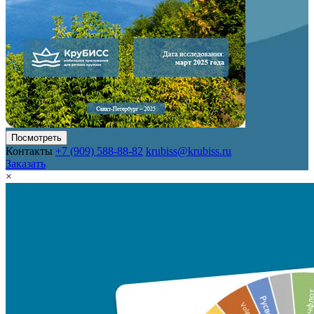
Посмотреть
Контакты
+7 (909) 588-88-82
krubiss@krubiss.ru
Заказать
×