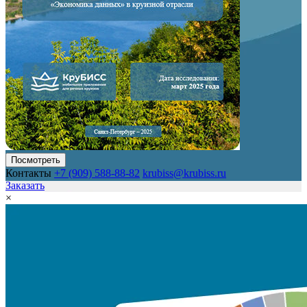
Посмотреть
Контакты
+7 (909) 588-88-82
krubiss@krubiss.ru
Заказать
×