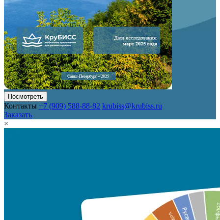
Посмотреть
Контакты
+7 (909) 588-88-82
krubiss@krubiss.ru
Заказать
×