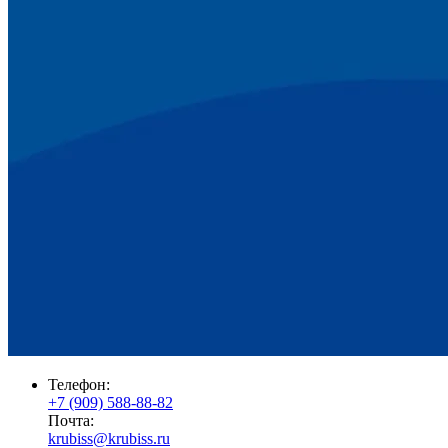
Телефон:
+7 (909) 588-88-82
Почта:
krubiss@krubiss.ru