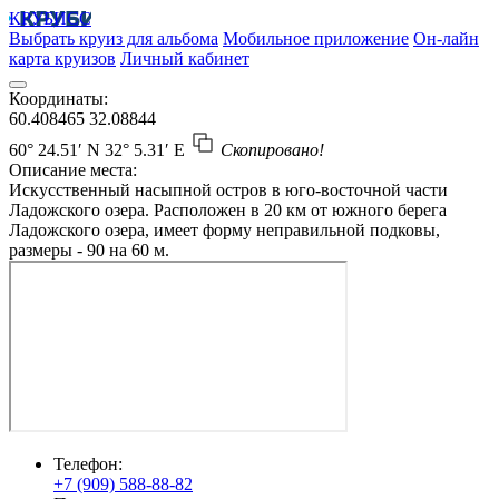
КРУБИСС
Выбрать круиз для альбома
Мобильное приложение
Он-лайн
карта круизов
Личный кабинет
Координаты:
60.408465
32.08844
60° 24.51′ N
32° 5.31′ E
Скопировано!
Описание места:
Искусственный насыпной остров в юго-восточной части
Ладожского озера. Расположен в 20 км от южного берега
Ладожского озера, имеет форму неправильной подковы,
размеры - 90 на 60 м.
Телефон:
+7 (909) 588-88-82