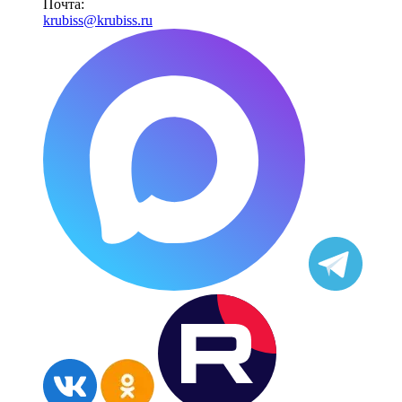
Почта:
krubiss@krubiss.ru