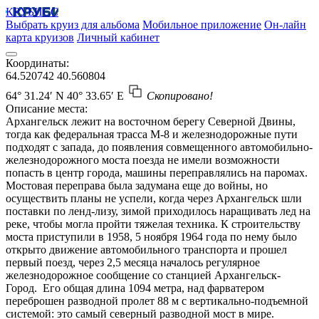
КРУБИСС
Выбрать круиз для альбома
Мобильное приложение
Он-лайн
карта круизов
Личный кабинет
Координаты:
64.520742
40.560804
64° 31.24′ N
40° 33.65′ E
Скопировано!
Описание места:
Архангельск лежит на восточном берегу Северной Двины,
тогда как федеральная трасса М-8 и железнодорожные пути
подходят с запада, до появления совмещенного автомобильно-
железнодорожного моста поезда не имели возможности
попасть в центр города, машины переправлялись на паромах.
Мостовая переправа была задумана еще до войны, но
осуществить планы не успели, когда через Архангельск шли
поставки по ленд-лизу, зимой приходилось наращивать лед на
реке, чтобы могла пройти тяжелая техника. К строительству
моста приступили в 1958, 5 ноября 1964 года по нему было
открыто движение автомобильного транспорта и прошел
первый поезд, через 2,5 месяца началось регулярное
железнодорожное сообщение со станцией Архангельск-
Город. Его общая длина 1094 метра, над фарватером
переброшен разводной пролет 88 м с вертикально-подъемной
системой: это самый северный разводной мост в мире.