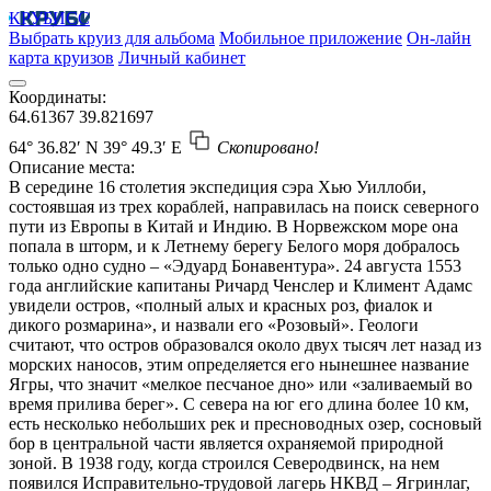
КРУБИСС
Выбрать круиз для альбома
Мобильное приложение
Он-лайн
карта круизов
Личный кабинет
Координаты:
64.61367
39.821697
64° 36.82′ N
39° 49.3′ E
Скопировано!
Описание места:
В середине 16 столетия экспедиция сэра Хью Уиллоби,
состоявшая из трех кораблей, направилась на поиск северного
пути из Европы в Китай и Индию. В Норвежском море она
попала в шторм, и к Летнему берегу Белого моря добралось
только одно судно – «Эдуард Бонавентура». 24 августа 1553
года английские капитаны Ричард Ченслер и Климент Адамс
увидели остров, «полный алых и красных роз, фиалок и
дикого розмарина», и назвали его «Розовый». Геологи
считают, что остров образовался около двух тысяч лет назад из
морских наносов, этим определяется его нынешнее название
Ягры, что значит «мелкое песчаное дно» или «заливаемый во
время прилива берег». С севера на юг его длина более 10 км,
есть несколько небольших рек и пресноводных озер, сосновый
бор в центральной части является охраняемой природной
зоной. В 1938 году, когда строился Северодвинск, на нем
появился Исправительно-трудовой лагерь НКВД – Ягринлаг,