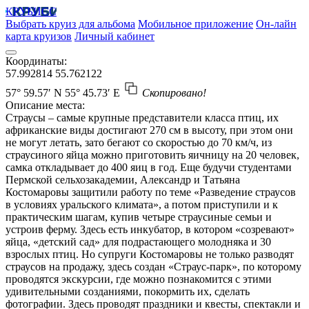
КРУБИСС
Выбрать круиз для альбома
Мобильное приложение
Он-лайн
карта круизов
Личный кабинет
Координаты:
57.992814
55.762122
57° 59.57′ N
55° 45.73′ E
Скопировано!
Описание места:
Страусы – самые крупные представители класса птиц, их
африканские виды достигают 270 см в высоту, при этом они
не могут летать, зато бегают со скоростью до 70 км/ч, из
страусиного яйца можно приготовить яичницу на 20 человек,
самка откладывает до 400 яиц в год. Еще будучи студентами
Пермской сельхозакадемии, Александр и Татьяна
Костомаровы защитили работу по теме «Разведение страусов
в условиях уральского климата», а потом приступили и к
практическим шагам, купив четыре страусиные семьи и
устроив ферму. Здесь есть инкубатор, в котором «созревают»
яйца, «детский сад» для подрастающего молодняка и 30
взрослых птиц. Но супруги Костомаровы не только разводят
страусов на продажу, здесь создан «Страус-парк», по которому
проводятся экскурсии, где можно познакомится с этими
удивительными созданиями, покормить их, сделать
фотографии. Здесь проводят праздники и квесты, спектакли и