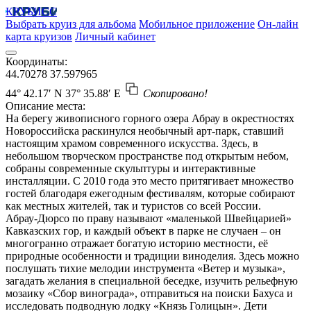
КРУБИСС
Выбрать круиз для альбома
Мобильное приложение
Он-лайн
карта круизов
Личный кабинет
Координаты:
44.70278
37.597965
44° 42.17′ N
37° 35.88′ E
Скопировано!
Описание места:
На берегу живописного горного озера Абрау в окрестностях
Новороссийска раскинулся необычный арт-парк, ставший
настоящим храмом современного искусства. Здесь, в
небольшом творческом пространстве под открытым небом,
собраны современные скульптуры и интерактивные
инсталляции. С 2010 года это место притягивает множество
гостей благодаря ежегодным фестивалям, которые собирают
как местных жителей, так и туристов со всей России.
Абрау-Дюрсо по праву называют «маленькой Швейцарией»
Кавказских гор, и каждый объект в парке не случаен – он
многогранно отражает богатую историю местности, её
природные особенности и традиции виноделия. Здесь можно
послушать тихие мелодии инструмента «Ветер и музыка»,
загадать желания в специальной беседке, изучить рельефную
мозаику «Сбор винограда», отправиться на поиски Бахуса и
исследовать подводную лодку «Князь Голицын». Дети