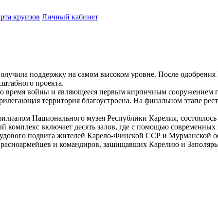
рта круизов
Личный кабинет
получила поддержку на самом высоком уровне. После одобрения 
сштабного проекта.
во время войны и являющееся первым кирпичным сооружением го
рилегающая территория благоустроена. На финальном этапе рес
филиалом Национального музея Республики Карелия, состоялось 
й комплекс включает десять залов, где с помощью современных
рудового подвига жителей Карело-Финской ССР и Мурманской о
 красноармейцев и командиров, защищавших Карелию и Заполярь