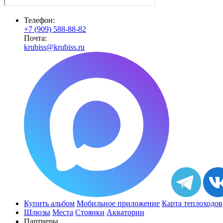
Телефон:
+7 (909) 588-88-82
Почта:
krubiss@krubiss.ru
Купить альбом
Мобильное приложение
Карта теплоходов
Шлюзы
Места
Стоянки
Акватории
Партнеры