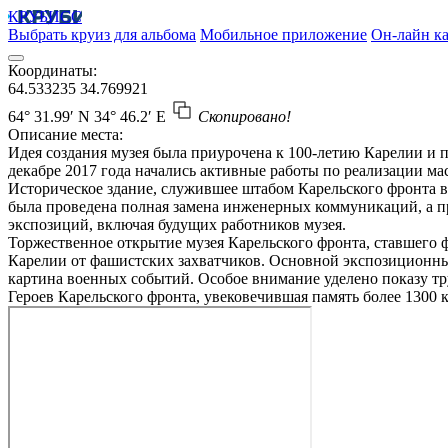
КРУБИСС
Выбрать круиз для альбома
Мобильное приложение
Он-лайн ка
Координаты:
64.533235
34.769921
64° 31.99′ N
34° 46.2′ E
Скопировано!
Описание места:
Идея создания музея была приурочена к 100-летию Карелии и 
декабре 2017 года начались активные работы по реализации ма
Историческое здание, служившее штабом Карельского фронта 
была проведена полная замена инженерных коммуникаций, а п
экспозиций, включая будущих работников музея.
Торжественное открытие музея Карельского фронта, ставшего 
Карелии от фашистских захватчиков. Основной экспозиционны
картина военных событий. Особое внимание уделено показу т
Героев Карельского фронта, увековечившая память более 1300