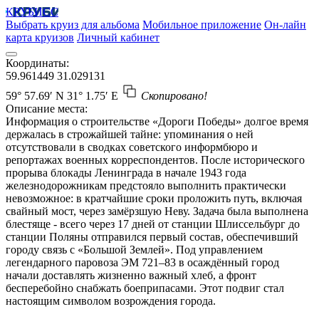
КРУБИСС
Выбрать круиз для альбома
Мобильное приложение
Он-лайн
карта круизов
Личный кабинет
Координаты:
59.961449
31.029131
59° 57.69′ N
31° 1.75′ E
Скопировано!
Описание места:
Информация о строительстве «Дороги Победы» долгое время
держалась в строжайшей тайне: упоминания о ней
отсутствовали в сводках советского информбюро и
репортажах военных корреспондентов. После исторического
прорыва блокады Ленинграда в начале 1943 года
железнодорожникам предстояло выполнить практически
невозможное: в кратчайшие сроки проложить путь, включая
свайный мост, через замёрзшую Неву. Задача была выполнена
блестяще - всего через 17 дней от станции Шлиссельбург до
станции Поляны отправился первый состав, обеспечивший
городу связь с «Большой Землей». Под управлением
легендарного паровоза ЭМ 721–83 в осаждённый город
начали доставлять жизненно важный хлеб, а фронт
бесперебойно снабжать боеприпасами. Этот подвиг стал
настоящим символом возрождения города.