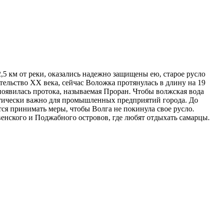
,5 км от реки, оказались надежно защищены ею, старое русло
тельство ХХ века, сейчас Воложка протянулась в длину на 19
появилась протока, называемая Проран. Чтобы волжская вода
ритически важно для промышленных предприятий города. До
тся принимать меры, чтобы Волга не покинула свое русло.
енского и Поджабного островов, где любят отдыхать самарцы.