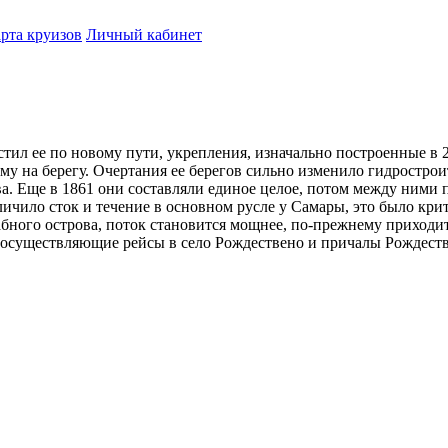
рта круизов
Личный кабинет
тил ее по новому пути, укрепления, изначально построенные в 2
му на берегу. Очертания ее берегов сильно изменило гидрострои
а. Еще в 1861 они составляли единое целое, потом между ними 
еличило сток и течение в основном русле у Самары, это было к
абного острова, поток становится мощнее, по-прежнему приходи
 осуществляющие рейсы в село Рождествено и причалы Рождеств