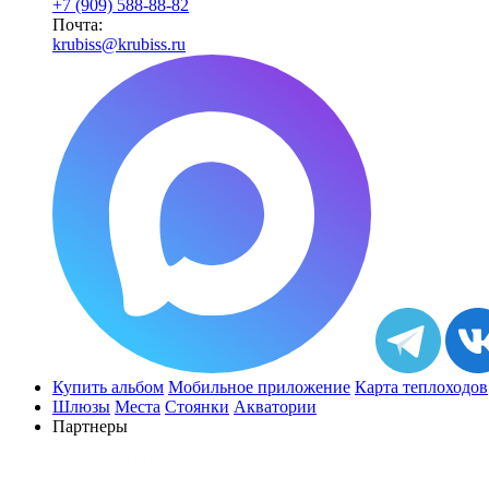
+7 (909) 588-88-82
Почта:
krubiss@krubiss.ru
Купить альбом
Мобильное приложение
Карта теплоходов
Шлюзы
Места
Стоянки
Акватории
Партнеры