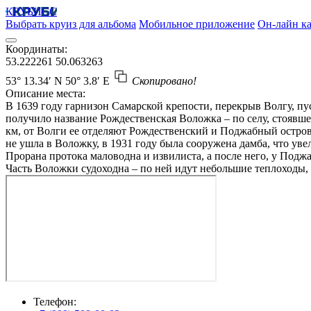
КРУБИСС
Выбрать круиз для альбома
Мобильное приложение
Он-лайн ка
Координаты:
53.222261
50.063263
53° 13.34′ N
50° 3.8′ E
Скопировано!
Описание места:
В 1639 году гарнизон Самарской крепости, перекрыв Волгу, пус
получило название Рождественская Воложка – по селу, стоявше
км, от Волги ее отделяют Рождественский и Поджабный остров
не ушла в Воложку, в 1931 году была сооружена дамба, что ув
Прорана протока маловодна и извилиста, а после него, у Подж
Часть Воложки судоходна – по ней идут небольшие теплоходы,
Телефон: