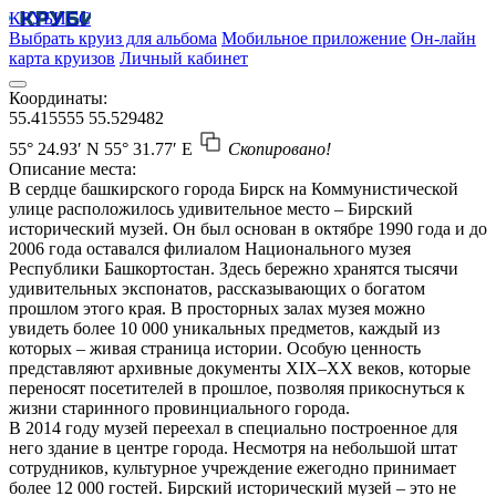
КРУБИСС
Выбрать круиз для альбома
Мобильное приложение
Он-лайн
карта круизов
Личный кабинет
Координаты:
55.415555
55.529482
55° 24.93′ N
55° 31.77′ E
Скопировано!
Описание места:
В сердце башкирского города Бирск на Коммунистической
улице расположилось удивительное место – Бирский
исторический музей. Он был основан в октябре 1990 года и до
2006 года оставался филиалом Национального музея
Республики Башкортостан. Здесь бережно хранятся тысячи
удивительных экспонатов, рассказывающих о богатом
прошлом этого края. В просторных залах музея можно
увидеть более 10 000 уникальных предметов, каждый из
которых – живая страница истории. Особую ценность
представляют архивные документы XIX–XX веков, которые
переносят посетителей в прошлое, позволяя прикоснуться к
жизни старинного провинциального города.
В 2014 году музей переехал в специально построенное для
него здание в центре города. Несмотря на небольшой штат
сотрудников, культурное учреждение ежегодно принимает
более 12 000 гостей. Бирский исторический музей – это не