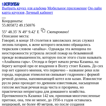
КРУБИСС
Выбрать круиз для альбома
Мобильное приложение
Он-лайн
карта круизов
Личный кабинет
Координаты:
55.805872
49.156976
55° 48.35′ N
49° 9.42′ E
Скопировано!
Описание места:
Говорят, в конце 18 столетия в заволжских лесах служил
лесник-татарин, к жене которого вежливо обращались
тюркским словом «апайка». Однажды эта женщина по
неосторожности устроила лесной пожар на безымянной
прежде возвышенности, которую после этого стали называть
«Апайкина гарь». Отсюда и берет начало речка Казанка, на
берегу которой при ее впадении в Волгу стоит Казань. До сих
пор нет единого мнения, что первично – название реки или
города, народная этимология связывает гидроним с формой
речной долины, напоминающей котел или казан. Извилистое
русло реки проходит по древним известнякам, насыщенная
гипсом жесткая речная вода чиста и прозрачна, но
практически непригодна для домашнего хозяйства.
Протяженность Казанки 142 км, принимая многочисленные
притоки, она, тем не менее, до 1950-х годов оставалась
неширокой, не более 40 метров, но после создания