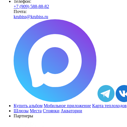
Телефон:
+7 (909) 588-88-82
Почта:
krubiss@krubiss.ru
Купить альбом
Мобильное приложение
Карта теплоходов
Шлюзы
Места
Стоянки
Акватории
Партнеры