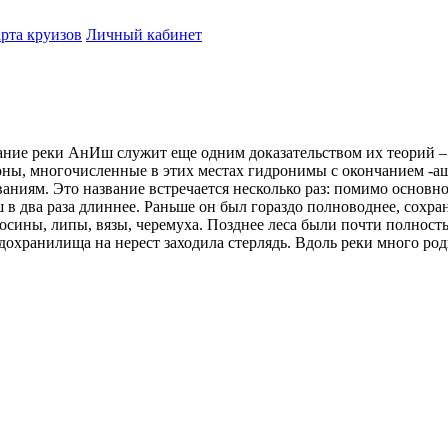
рта круизов
Личный кабинет
ние реки АнИш служит еще одним доказательством их теорий – 
оны, многочисленные в этих местах гидронимы с окончанием -а
ниям. Это название встречается несколько раз: помимо основн
 в два раза длиннее. Раньше он был гораздо полноводнее, сохра
осины, липы, вязы, черемуха. Позднее леса были почти полность
одохранилища на нерест заходила стерлядь. Вдоль реки много род