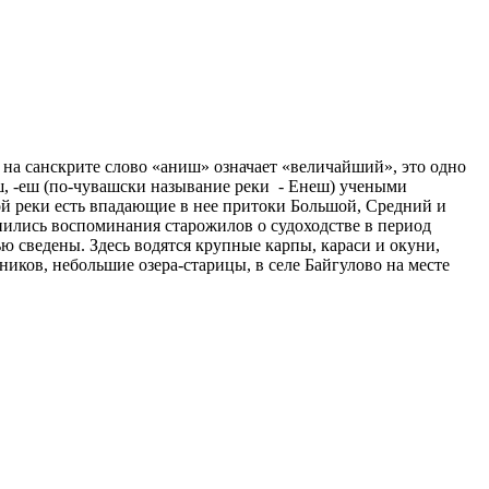
на санскрите слово «аниш» означает «величайший», это одно
ш, -еш (по-чувашски называние реки - Енеш) учеными
ой реки есть впадающие в нее притоки Большой, Средний и
нились воспоминания старожилов о судоходстве в период
ю сведены. Здесь водятся крупные карпы, караси и окуни,
ников, небольшие озера-старицы, в селе Байгулово на месте