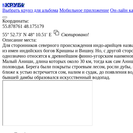
КРУБИСС
Выбрать круиз для альбома
Мобильное приложение
Он-лайн ка
Координаты:
55.878761
48.175179
55° 52.73′ N
48° 10.51′ E
Скопировано!
Описание места:
Для сторонников северного происхождения индо-арийцев назва
из имен индийских богов Кришны и Вишну. Но, с другой стор
однозначно относятся к древнейшим финно-угорским наименова
Малый Аниши, длина которых около 30 км, тогда как сам Аниш
половодья. Берега были покрыты строевым лесом, росли дубы, 
ближе к устью встречается сом, налим и судак, до появления в
бывшей дамбы образовался искусственный водопад.