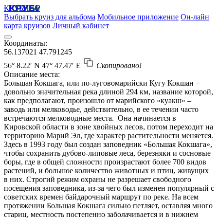
КРУБИСС
Выбрать круиз для альбома
Мобильное приложение
Он-лайн
карта круизов
Личный кабинет
Координаты:
56.137021
47.791245
56° 8.22′ N
47° 47.47′ E
Скопировано!
Описание места:
Большая Кокшага, или по-луговомарийски Кугу Кокшан –
довольно значительная река длиной 294 км, название которой,
как предполагают, произошло от марийского «куакш» –
заводь или мелководье, действительно, в ее течении часто
встречаются мелководные места. Она начинается в
Кировской области в зоне хвойных лесов, потом переходит на
территорию Марий Эл, где характер растительности меняется.
Здесь в 1993 году был создан заповедник «Большая Кокшага»,
чтобы сохранить дубово-липовые леса, березняки и сосновые
боры, где в общей сложности произрастают более 700 видов
растений, и большое количество животных и птиц, живущих
в них. Строгий режим охраны не разрешает свободного
посещения заповедника, из-за чего был изменен популярный с
советских времен байдарочный маршрут по реке. На всем
протяжении Большая Кокшага сильно петляет, оставляя много
стариц, местность постепенно заболачивается и в нижнем