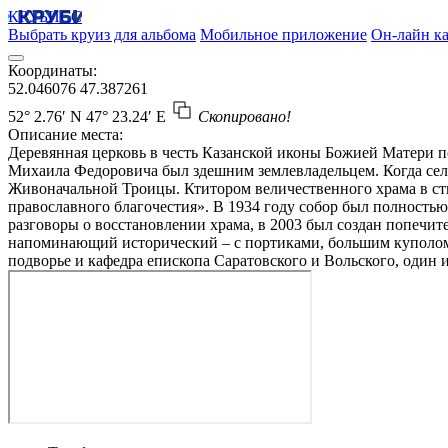
КРУБИСС
Выбрать круиз для альбома
Мобильное приложение
Он-лайн ка
Координаты:
52.046076
47.387261
52° 2.76′ N
47° 23.24′ E
Скопировано!
Описание места:
Деревянная церковь в честь Казанской иконы Божией Матери по
Михаила Федоровича был здешним землевладельцем. Когда село
Живоначальной Троицы. Ктитором величественного храма в ст
православного благочестия». В 1934 году собор был полностью
разговоры о восстановлении храма, в 2003 был создан попечи
напоминающий исторический – с портиками, большим куполом и
подворье и кафедра епископа Саратовского и Вольского, один и