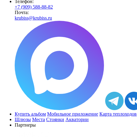
Телефон:
+7 (909) 588-88-82
Почта:
krubiss@krubiss.ru
Купить альбом
Мобильное приложение
Карта теплоходов
Шлюзы
Места
Стоянки
Акватории
Партнеры