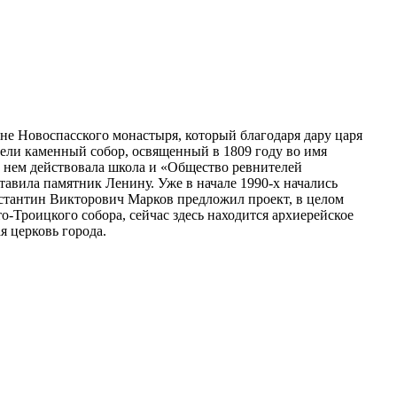
яне Новоспасского монастыря, который благодаря дару царя
вели каменный собор, освященный в 1809 году во имя
 нем действовала школа и «Общество ревнителей
тавила памятник Ленину. Уже в начале 1990-х начались
нстантин Викторович Марков предложил проект, в целом
-Троицкого собора, сейчас здесь находится архиерейское
я церковь города.