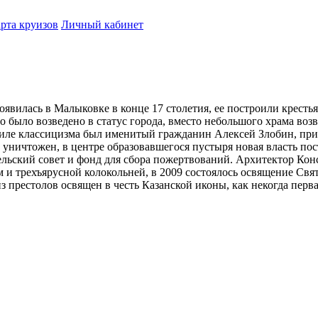
рта круизов
Личный кабинет
явилась в Малыковке в конце 17 столетия, ее построили кресть
 было возведено в статус города, вместо небольшого храма воз
иле классицизма был именитый гражданин Алексей Злобин, при
 уничтожен, в центре образовавшегося пустыря новая власть пос
тельский совет и фонд для сбора пожертвований. Архитектор Ко
 трехъярусной колокольней, в 2009 состоялось освящение Свято
з престолов освящен в честь Казанской иконы, как некогда перва