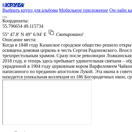
КРУБИСС
Выбрать круиз для альбома
Мобильное приложение
Он-лайн ка
Координаты:
55.796654
49.115734
55° 47.8′ N
49° 6.94′ E
Скопировано!
Описание места:
Когда в 1848 году Казанское городское общество решило откр
освящена домовая церковь в честь Сергия Радонежского. Впос
трехпрестольным храмом. Сразу после революции Ложкинская б
2018 году, и теперь здесь пребывает удивительная святыня – 
украденной в 1904 году церковным вором Варфоломеем Чайкин
написанного по преданию апостолом Лукой. Эта икона в советс
находится уникальная коллекция из 186 Богородичных икон, ср