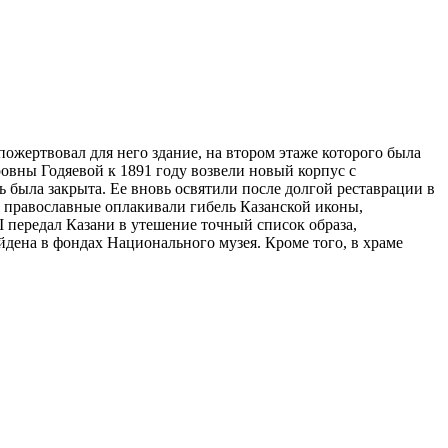
жертвовал для него здание, на втором этаже которого была
овны Годяевой к 1891 году возвели новый корпус с
 была закрыта. Ее вновь освятили после долгой реставрации в
се православные оплакивали гибель Казанской иконы,
 передал Казани в утешение точный список образа,
йдена в фондах Национального музея. Кроме того, в храме