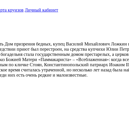
рта круизов
Личный кабинет
ыть Дом призрения бедных, купец Василий Михайлович Ложкин по
ледствии приют был перестроен, на средства купчихи Юлии Петр
огадельня стала государственным домом престарелых, а церковь
образ Божией Матери «Паммакариста» – «Всеблаженная»: когда в
ым по кличке Стоян, Константинопольский патриарх Иоаким III
кое время считалась утраченной, но несколько лет назад была на
еди них есть очень редкие и малоизвестные.