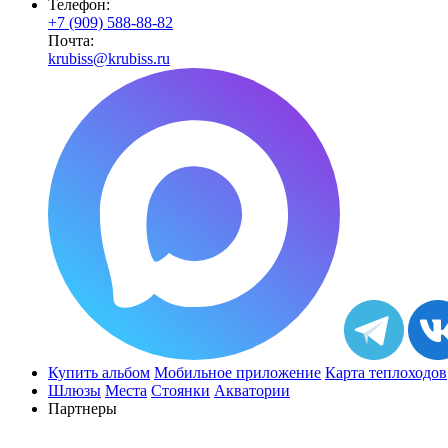
Телефон:
+7 (909) 588-88-82
Почта:
krubiss@krubiss.ru
Купить альбом
Мобильное приложение
Карта теплоходов
Шлюзы
Места
Стоянки
Акватории
Партнеры