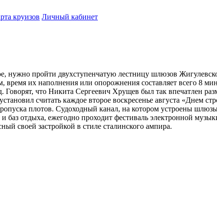
рта круизов
Личный кабинет
е, нужно пройти двухступенчатую лестницу шлюзов Жигулевског
м, время их наполнения или опорожнения составляет всего 8 м
д. Говорят, что Никита Сергеевич Хрущев был так впечатлен ра
становил считать каждое второе воскресенье августа «Днем стр
 пропуска плотов. Судоходный канал, на котором устроены шлю
 и баз отдыха, ежегодно проходит фестиваль электронной музы
сный своей застройкой в стиле сталинского ампира.