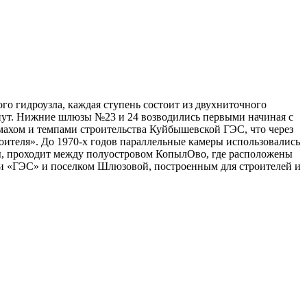
о гидроузла, каждая ступень состоит из двухниточного
инут. Нижние шлюзы №23 и 24 возводились первыми начиная с
змахом и темпами строительства Куйбышевской ГЭС, что через
оителя». До 1970-х годов параллельные камеры использовались
зы, проходит между полуостровом КопылОво, где расположены
ки «ГЭС» и поселком Шлюзовой, построенным для строителей и