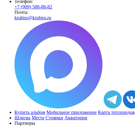
Телефон:
+7 (909) 588-88-82
Почта:
krubiss@krubiss.ru
Купить альбом
Мобильное приложение
Карта теплоходов
Шлюзы
Места
Стоянки
Акватории
Партнеры