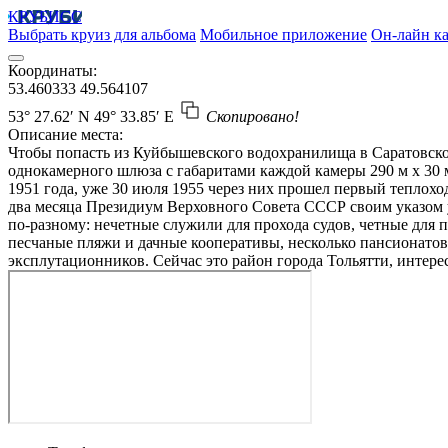
КРУБИСС
Выбрать круиз для альбома
Мобильное приложение
Он-лайн ка
Координаты:
53.460333
49.564107
53° 27.62′ N
49° 33.85′ E
Скопировано!
Описание места:
Чтобы попасть из Куйбышевского водохранилища в Саратовско
однокамерного шлюза с габаритами каждой камеры 290 м х 30 
1951 года, уже 30 июля 1955 через них прошел первый теплохо
два месяца Президиум Верховного Совета СССР своим указом у
по-разному: нечетные служили для прохода судов, четные для
песчаные пляжи и дачные кооперативы, несколько пансионатов
эксплутационников. Сейчас это район города Тольятти, интере