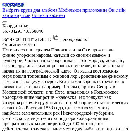
КРУБИСС
Выбрать круиз для альбома
Мобильное приложение
Он-лайн
карта круизов
Личный кабинет
Координаты:
56.784291
43.358046
56° 47.06′ N
43° 21.48′ E
Скопировано!
Описание места:
Исторически в верхнем Поволжье и на Оке проживали
финно-угорские народы, каждый со своими языком и
культурой. Часть из них сохранилась – это мордва, мокшане,
эрзяне, другие ассимилировались и исчезли, оставив только
названия на географической карте. От языка костромских
меря пошли топонимы с основой яхр-, родственные финскому
järvi, означающему «озеро». Если такой корень встречается в
названии реки, как например, Яхрома, приток Сестры в
Московской области, или Яхра, впадающая в Горьковское
водохранилище напротив Чкаловска, его толкуют как
«озерная река». Яхру упоминают в «Сборнике статистических
сведений о России» 1858 года, где ее относят к числу
наиболее замечательных рек Нижегородской губернии.
Сейчас, когда ее устье из-за подпора водохранилища
превратилось в залив шириной до 700 метров, это
действительно замечательное место для рыбалки и отдыха. По