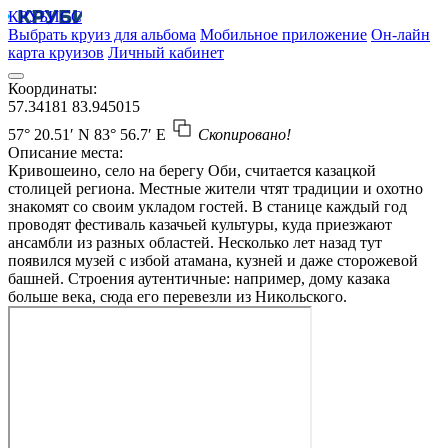
КРУБИСС
Выбрать круиз для альбома
Мобильное приложение
Он-лайн
карта круизов
Личный кабинет
Координаты:
57.34181
83.945015
57° 20.51′ N
83° 56.7′ E
Скопировано!
Описание места:
Кривошеино, село на берегу Оби, считается казацкой
столицей региона. Местные жители чтят традиции и охотно
знакомят со своим укладом гостей. В станице каждый год
проводят фестиваль казачьей культуры, куда приезжают
ансамбли из разных областей. Несколько лет назад тут
появился музей с избой атамана, кузней и даже сторожевой
башней. Строения аутентичные: например, дому казака
больше века, сюда его перевезли из Никольского.