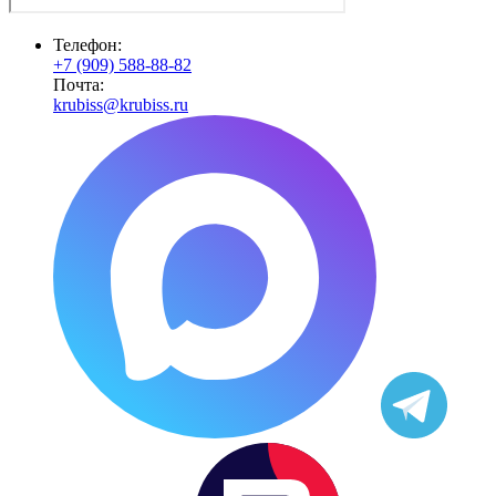
Телефон:
+7 (909) 588-88-82
Почта:
krubiss@krubiss.ru