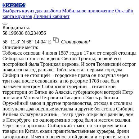
КРУБИСС
Выбрать круиз для альбома
Мобильное приложение
Он-лайн
карта круизов
Личный кабинет
Координаты:
58.196638
68.234056
58° 11.8′ N
68° 14.04′ E
Скопировано!
Описание места:
Тобольск основан 4 июня 1587 года в 17 км от старой столицы
Сибирского ханства в день Святой Троицы, первой его
постройкой была Троицкая церковь. И хотя Тюменский острог
появился на год раньше, Тобольск стал первым городом
Сибири и ее столицей – городские права он получил через
три года после основания, а по реформе 1708 года был
назначен центром Сибирской губернии – гигантской
территории от Вятки до Аляски, губернатором которой Петр
поставил Матвея Петровича Гагарина. Здесь работали
Оружейный завод и другие производства, отсюда в столицы
поступали драгоценные металлы и другие богатства Сибири.
Кипела культурная жизнь – театр здесь открылся раньше, чем
в Петербурге, но одновременно город был и местом ссылки.
Через него проходил Сибирский тракт, по которому везли
товары из Китая, ехали правительственные курьеры, брели
каторжники. Именно перенос этой дороги и строительство