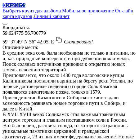
КРУБИСС
Выбрать круиз для альбома
Мобильное приложение
Он-лайн
карта круизов
Личный кабинет
Координаты:
59.624775
56.700779
59° 37.49′ N
56° 42.05′ E
Скопировано!
Описание места:
В средние века соль была необходима не только в питании, но
и, как природный консервант, и при дублении кож и мехов.
Поиск соляных источников приводил к открытию новых
земель, освоению территорий.
Предполагается, что около 1430 года вологодские купцы
Калинниковы поставили варницы на берегу реки Усолки, но
первые достоверные сведения о городе Соль Камская
появляются значительно позже, только в 1579.
Присоединение Казанского и Сибирского ханств дали
возможность развивать новые торговые пути в Сибирь, и
далее в Китай.
В XVII-XVIII веках Соликамск стал важным транзитным
центром торговли и главным поставщиком соли в России.
Это был период расцвета города, от которого сохранились
уникальные памятники церковной и гражданской
архитектуры, 23 из них имеют федеральное значение. Но уже