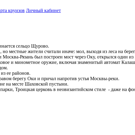
рта круизов
Личный кабинет
инается сельцо Щурово.
но местные жители считали иначе: мол, выходя из леса на берег,
Москва-Рязань был построен мост через Оку, открылся один из п
ковое и минометное оружие, включая знаменитый автомат Калаш
дом.
из ее районов.
равом берегу Оки и причал напротив устья Москвы-реки.
вне на месте Шаховской пустыни.
 парки, Троицкая церковь в неовизантийском стиле - даже на 