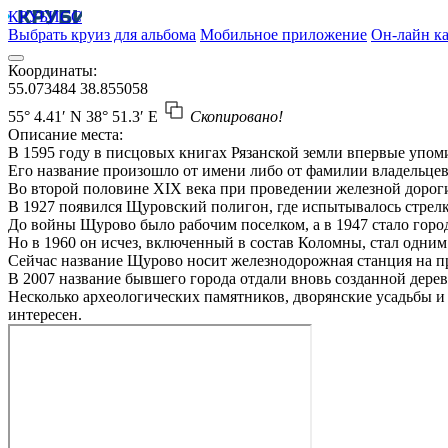
КРУБИСС
Выбрать круиз для альбома
Мобильное приложение
Он-лайн ка
Координаты:
55.073484
38.855058
55° 4.41′ N
38° 51.3′ E
Скопировано!
Описание места:
В 1595 году в писцовых книгах Рязанской земли впервые упом
Его название произошло от имени либо от фамилии владельцев, 
Во второй половине XIX века при проведении железной дороги 
В 1927 появился Щуровский полигон, где испытывалось стрел
До войны Щурово было рабочим поселком, а в 1947 стало горо
Но в 1960 он исчез, включенный в состав Коломны, стал одним 
Сейчас название Щурово носит железнодорожная станция на п
В 2007 название бывшего города отдали вновь созданной дере
Несколько археологических памятников, дворянские усадьбы и
интересен.