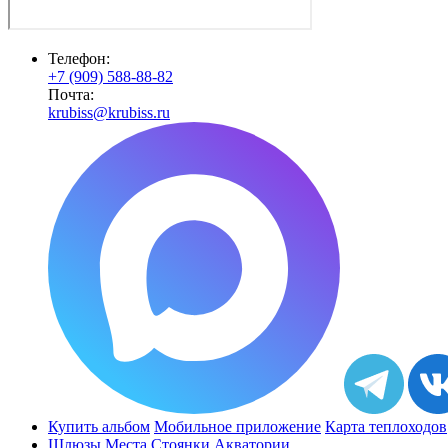
Телефон:
+7 (909) 588-88-82
Почта:
krubiss@krubiss.ru
Купить альбом
Мобильное приложение
Карта теплоходов
Шлюзы
Места
Стоянки
Акватории