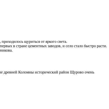
 приходилось щуриться от яркого света.
ервых в стране цементных заводов, и село стало быстро расти.
никова.
фоне древней Коломны исторический район Щурово очень