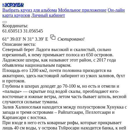
КРУБИСС
Выбрать круиз для альбома
Мобильное приложение
Он-лайн
карта круизов
Личный кабинет
Координаты:
61.650513
31.056545
61° 39.03′ N
31° 3.39′ E
Скопировано!
Описание места:
Северный берег Ладоги высокий и скалистый, сильно
изрезанный, к нему примыкает полоса из 650 островов.
Ладожские шхеры, как называют этот район, с 2017 года
объявлены национальным парком.
Площадь его 1200 км2, почти половина приходится на
акваторию, здесь настоящий лабиринт из узких заливов, бухт
и протоков.
Глубины в шхерах доходят до 70-100 м, но есть и отмели и
«пальцы» — скрытые под водой скалы, преобладают юго-
восточные и южные ветры, летом часть бывает штиль, весной
случаются сильные туманы.
Залив Халинселькя находится между полуостровом Хунукка с
запада и тремя островами – Райпатсаари, Пеллотсаари и
Карпансари с востока.
При входе в него есть коварные рифы, которые прикрывает
лишь 40 см воды, у острова Туйросари находится банка, к ней