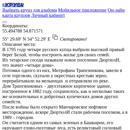
КРУБИСС
Выбрать круиз для альбома
Мобильное приложение
Он-лайн
карта круизов
Личный кабинет
Координаты:
55.494788
54.871571
55° 29.69′ N
54° 52.29′ E
Скопировано!
Описание места:
В 1795 году четыре русских купца выбрали высокий правый
берег Белой, чтобы построить жилье для своих семей.
Их татарские соседи называли новое поселение ДюртюлИ,
что значит «четыре дома».
Потомки одного из них, Митрофана Трапезникова, завели в
селе торговлю, скупали у окрестных крестьян зерно,
перерабатывали на мельницах и отправляли по реке.
Дом Трапезниковых – двухэтажное кирпичное здание,
построенное в 1882 году, сохранилось, как и несколько таких
же основательных и добротных купеческих домов других
семейств.
После войны было открыто Манчаровское нефтяное
месторождение, вскоре ДюртюлИ стали рабочим поселком, а в
1989 – городом.
Он считается одним из самых зеленых в Башкирии, его
окружают елово-пихтовые леса, есть реликтовый сосновый