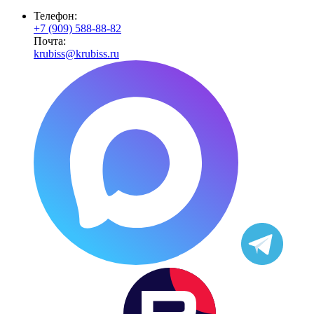
Телефон:
+7 (909) 588-88-82
Почта:
krubiss@krubiss.ru