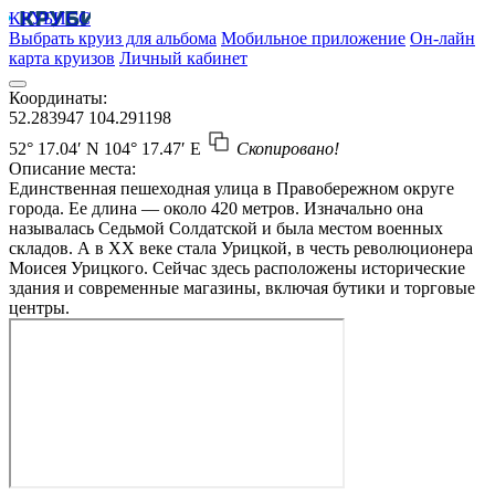
КРУБИСС
Выбрать круиз для альбома
Мобильное приложение
Он-лайн
карта круизов
Личный кабинет
Координаты:
52.283947
104.291198
52° 17.04′ N
104° 17.47′ E
Скопировано!
Описание места:
Единственная пешеходная улица в Правобережном округе
города. Ее длина — около 420 метров. Изначально она
называлась Седьмой Солдатской и была местом военных
складов. А в XX веке стала Урицкой, в честь революционера
Моисея Урицкого. Сейчас здесь расположены исторические
здания и современные магазины, включая бутики и торговые
центры.