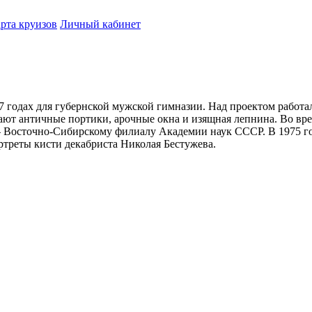
рта круизов
Личный кабинет
7 годах для губернской мужской гимназии. Над проектом работ
ают античные портики, арочные окна и изящная лепнина. Во вр
 Восточно-Сибирскому филиалу Академии наук СССР. В 1975 год
ортреты кисти декабриста Николая Бестужева.