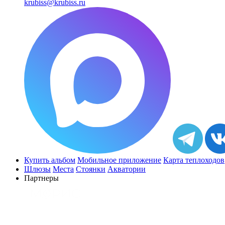
krubiss@krubiss.ru
Купить альбом
Мобильное приложение
Карта теплоходов
Шлюзы
Места
Стоянки
Акватории
Партнеры