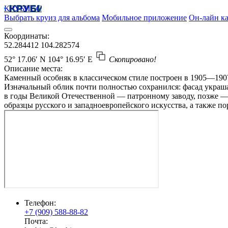
КРУБИСС
Выбрать круиз для альбома
Мобильное приложение
Он-лайн ка
Координаты:
52.284412
104.282574
52° 17.06′ N
104° 16.95′ E
Скопировано!
Описание места:
Каменный особняк в классическом стиле построен в 1905—190
Изначальный облик почти полностью сохранился: фасад украш
в годы Великой Отечественной — патронному заводу, позже —
образцы русского и западноевропейского искусства, а также п
Телефон:
+7 (909) 588-88-82
Почта: