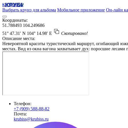
КРУБИСС
Выбрать круиз для альбома
Мобильное приложение
Он-лайн ка
Координаты:
51.788493
104.249686
51° 47.31′ N
104° 14.98′ E
Скопировано!
Описание места:
Невероятной красоты туристический маршрут, огибающий южну
местах. Вид из окна вагона захватывает дух: поросшие лесами
Телефон:
+7 (909) 588-88-82
Почта:
krubiss@krubiss.ru