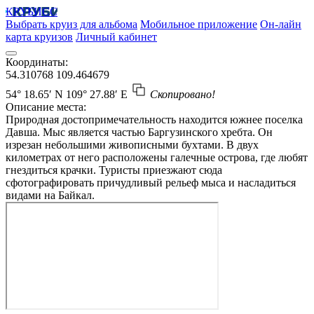
КРУБИСС
Выбрать круиз для альбома
Мобильное приложение
Он-лайн
карта круизов
Личный кабинет
Координаты:
54.310768
109.464679
54° 18.65′ N
109° 27.88′ E
Скопировано!
Описание места:
Природная достопримечательность находится южнее поселка
Давша. Мыс является частью Баргузинского хребта. Он
изрезан небольшими живописными бухтами. В двух
километрах от него расположены галечные острова, где любят
гнездиться крачки. Туристы приезжают сюда
сфотографировать причудливый рельеф мыса и насладиться
видами на Байкал.