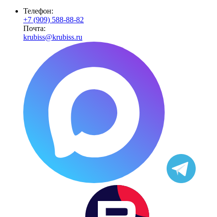
Телефон:
+7 (909) 588-88-82
Почта:
krubiss@krubiss.ru