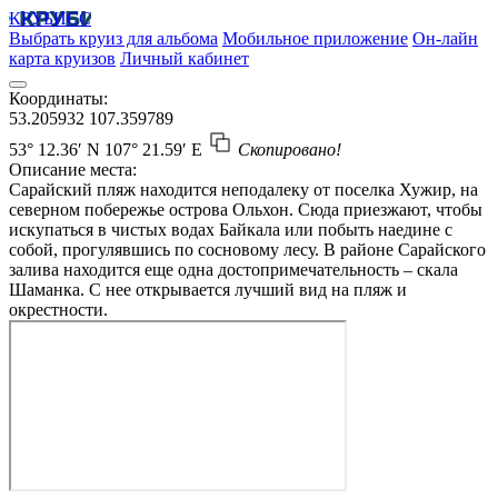
КРУБИСС
Выбрать круиз для альбома
Мобильное приложение
Он-лайн
карта круизов
Личный кабинет
Координаты:
53.205932
107.359789
53° 12.36′ N
107° 21.59′ E
Скопировано!
Описание места:
Сарайский пляж находится неподалеку от поселка Хужир, на
северном побережье острова Ольхон. Сюда приезжают, чтобы
искупаться в чистых водах Байкала или побыть наедине с
собой, прогулявшись по сосновому лесу. В районе Сарайского
залива находится еще одна достопримечательность ‒ скала
Шаманка. С нее открывается лучший вид на пляж и
окрестности.