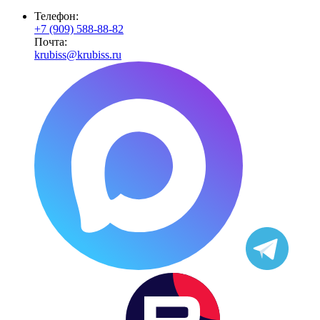
Телефон:
+7 (909) 588-88-82
Почта:
krubiss@krubiss.ru