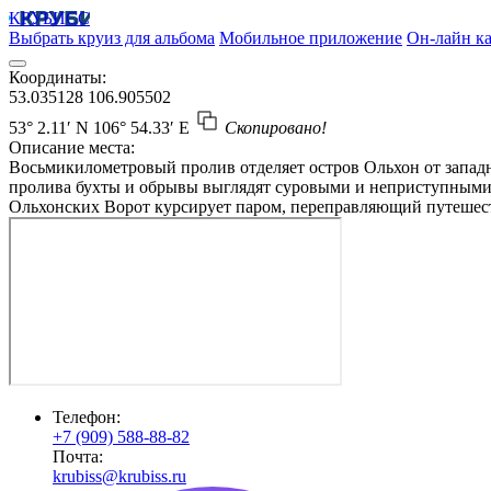
КРУБИСС
Выбрать круиз для альбома
Мобильное приложение
Он-лайн ка
Координаты:
53.035128
106.905502
53° 2.11′ N
106° 54.33′ E
Скопировано!
Описание места:
Восьмикилометровый пролив отделяет остров Ольхон от западн
пролива бухты и обрывы выглядят суровыми и неприступными, 
Ольхонских Ворот курсирует паром, переправляющий путешеств
Телефон:
+7 (909) 588-88-82
Почта:
krubiss@krubiss.ru