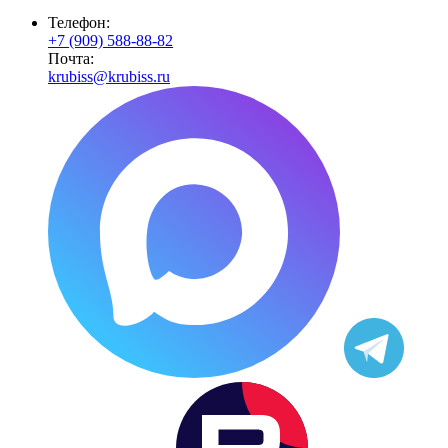
Телефон:
+7 (909) 588-88-82
Почта:
krubiss@krubiss.ru