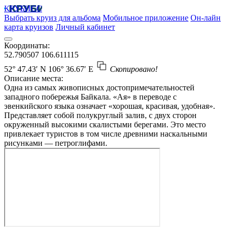
КРУБИСС
Выбрать круиз для альбома
Мобильное приложение
Он-лайн
карта круизов
Личный кабинет
Координаты:
52.790507
106.611115
52° 47.43′ N
106° 36.67′ E
Скопировано!
Описание места:
Одна из самых живописных достопримечательностей
западного побережья Байкала. «Ая» в переводе с
эвенкийского языка означает «хорошая, красивая, удобная».
Представляет собой полукруглый залив, с двух сторон
окруженный высокими скалистыми берегами. Это место
привлекает туристов в том числе древними наскальными
рисунками — петроглифами.