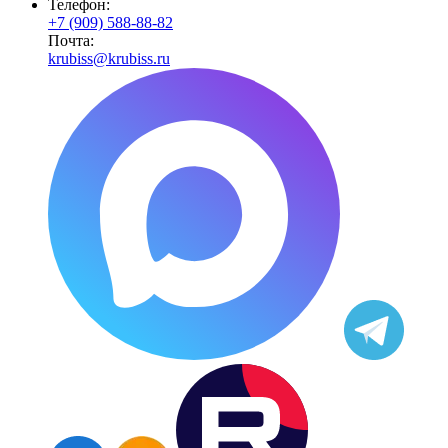
Телефон:
+7 (909) 588-88-82
Почта:
krubiss@krubiss.ru