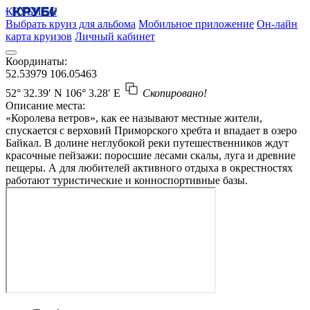
КРУБИСС
Выбрать круиз для альбома
Мобильное приложение
Он-лайн
карта круизов
Личный кабинет
Координаты:
52.53979
106.05463
52° 32.39′ N
106° 3.28′ E
Скопировано!
Описание места:
«Королева ветров», как ее называют местные жители,
спускается с верховий Приморского хребта и впадает в озеро
Байкал. В долине неглубокой реки путешественников ждут
красочные пейзажи: поросшие лесами скалы, луга и древние
пещеры. А для любителей активного отдыха в окрестностях
работают туристические и конноспортивные базы.