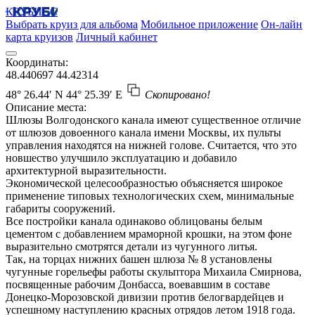
КРУБИСС
Выбрать круиз для альбома
Мобильное приложение
Он-лайн
карта круизов
Личный кабинет
Координаты:
48.440697
44.42314
48° 26.44′ N
44° 25.39′ E
Скопировано!
Описание места:
Шлюзы Волгодонского канала имеют существенное отличие
от шлюзов довоенного канала имени Москвы, их пульты
управления находятся на нижней голове. Считается, что это
новшество улучшило эксплуатацию и добавило
архитектурной выразительности.
Экономической целесообразностью объясняется широкое
применение типовых технологических схем, минимальные
габариты сооружений.
Все постройки канала одинаково облицованы белым
цементом с добавлением мраморной крошки, на этом фоне
выразительно смотрятся детали из чугунного литья.
Так, на торцах нижних башен шлюза № 8 установлены
чугунные горельефы работы скульптора Михаила Смирнова,
посвященные рабочим Донбасса, воевавшим в составе
Донецко-Морозовской дивизии против белогвардейцев и
успешному наступлению красных отрядов летом 1918 года.