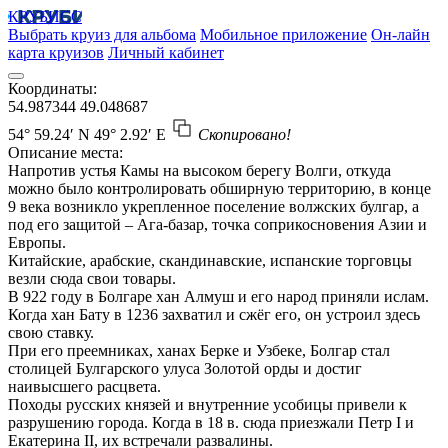
КРУБИСС
Выбрать круиз для альбома
Мобильное приложение
Он-лайн
карта круизов
Личный кабинет
Координаты:
54.987344
49.048687
54° 59.24′ N
49° 2.92′ E
Скопировано!
Описание места:
Напротив устья Камы на высоком берегу Волги, откуда
можно было контролировать обширную территорию, в конце
9 века возникло укрепленное поселение волжских булгар, а
под его защитой – Ага-базар, точка соприкосновения Азии и
Европы.
Китайские, арабские, скандинавские, испанские торговцы
везли сюда свои товары.
В 922 году в Болгаре хан Алмуш и его народ приняли ислам.
Когда хан Бату в 1236 захватил и сжёг его, он устроил здесь
свою ставку.
При его преемниках, ханах Берке и Узбеке, Болгар стал
столицей Булгарского улуса Золотой орды и достиг
наивысшего расцвета.
Походы русских князей и внутренние усобицы привели к
разрушению города. Когда в 18 в. сюда приезжали Петр I и
Екатерина II, их встречали развалины.