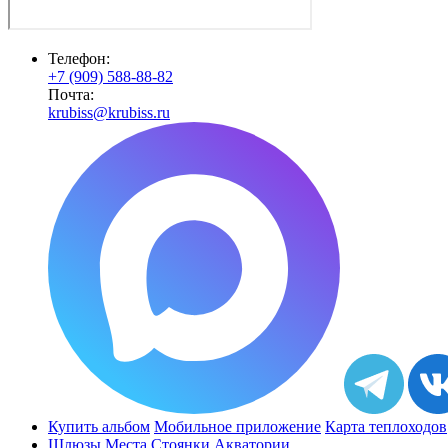
Телефон:
+7 (909) 588-88-82
Почта:
krubiss@krubiss.ru
Купить альбом
Мобильное приложение
Карта теплоходов
Шлюзы
Места
Стоянки
Акватории