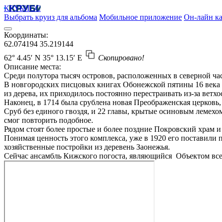
КРУБИСС
Выбрать круиз для альбома
Мобильное приложение
Он-лайн ка
Координаты:
62.074194
35.219144
62° 4.45′ N
35° 13.15′ E
Скопировано!
Описание места:
Среди полутора тысяч островов, расположенных в северной ча
В новгородских писцовых книгах Обонежской пятины 16 века г
из дерева, их приходилось постоянно перестраивать из-за ветх
Наконец, в 1714 была срублена новая Преображенская церковь,
Сруб без единого гвоздя, и 22 главы, крытые осиновым лемехом
смог повторить подобное.
Рядом стоят более простые и более поздние Покровский храм и
Понимая ценность этого комплекса, уже в 1920 его поставили п
хозяйственные постройки из деревень Заонежья.
Сейчас ансамбль Кижского погоста, являющийся Объектом все