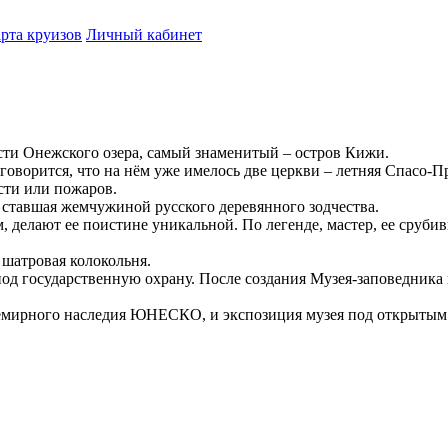
рта круизов
Личный кабинет
сти Онежского озера, самый знаменитый – остров Кижи.
оворится, что на нём уже имелось две церкви – летняя Спасо-П
ости или пожаров.
 ставшая жемчужиной русского деревянного зодчества.
, делают ее поистине уникальной. По легенде, мастер, ее сруби
 шатровая колокольня.
од государственную охрану. После создания Музея-заповедника в
мирного наследия ЮНЕСКО, и экспозиция музея под открытым не