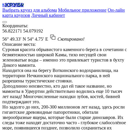
КРУБИСС
Выбрать круиз для альбома
Мобильное приложение
Он-лайн
карта круизов
Личный кабинет
Координаты:
56.822171
54.079192
56° 49.33′ N
54° 4.75′ E
Скопировано!
Описание места:
Суровая красота обрывистого каменного берега в сочетании с
безмятежностью широкой Камы, тихо несущей свои
зеленоватые воды – именно это привлекает туристов в бухту
Дикого мамонта.
Находится она на берегу Воткинского водохранилища, на
территории Нечкинского национального парка, в ней
разрешены туристические стоянки.
Доподлинно неизвестно, кто дал ей такое название, но
мамонты в Удмуртии действительно водились еще 10 тысяч
лет назад! Многочисленные находки зубов, костей, бивней
подтверждают это.
Но задолго до них, 200-300 миллионов лет назад, здесь росли
гигантские древовидные папоротники, обитали
зверообразные ящеры, которые были старше динозавров. Их
следы тоже находят достаточно часто - глубокое слабосолёное
море, появившееся позднее, позволило сохраниться их