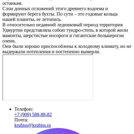
останкам.
Слои донных отложений этого древнего водоема и
формируют берега бухты. По сути – это годовые кольца
нашей планеты, ее летопись.
В относительно недавний ледниковый период территория
Удмуртии представляла собою тундро-степь, в которой жили
мамонты, шерстистые носороги и гигантские большерогие
олени.
Они были хорошо приспособлены к холодному климату, но не
выдержали потепления и постепенно вымерли.
Телефон:
+7 (909) 588-88-82
Почта:
krubiss@krubiss.ru